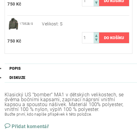
750 Kč
Velikost: S
17352B/S
750 Kč
POPIS
DISKUZE
Klasický US "bomber" MA1 v dětských velikostech, se
dvěma bočními kapsami, zapínací náprsní vnitřní
kapsou a spoustou nášivek. Materiál 100% polyester,
vnitřní 100 % nylon, výplň 100 % polyester.
Buďte první, kdo napíše příspěvek k této položce.
Přidat komentář