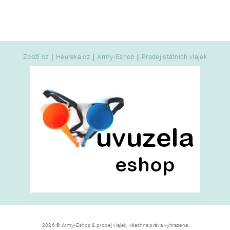
|
|
|
Zboží.cz
Heureka.cz
Army-Eshop
Prodej státních vlajek
2026 © Army-Eshop & prodej vlajek, všechna práva vyhrazena