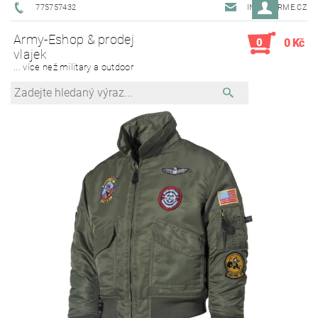
775757432
INFO@ARME.CZ
Army-Eshop & prodej
0
0 Kč
vlajek
... více než military a outdoor