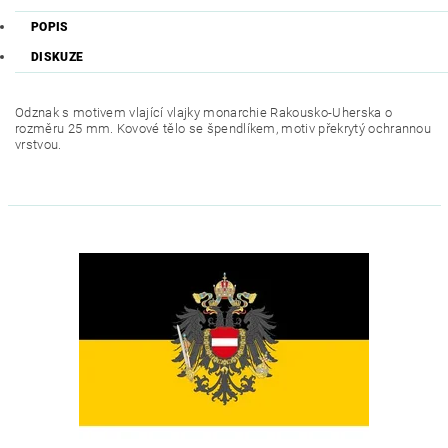
POPIS
DISKUZE
Odznak s motivem vlající vlajky monarchie Rakousko-Uherska o
rozměru 25 mm. Kovové tělo se špendlíkem, motiv překrytý ochrannou
vrstvou.