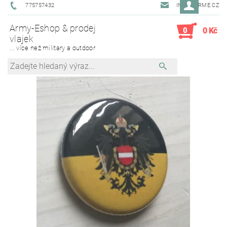
775757432
INFO@ARME.CZ
Army-Eshop & prodej
0
0 Kč
vlajek
... více než military a outdoor