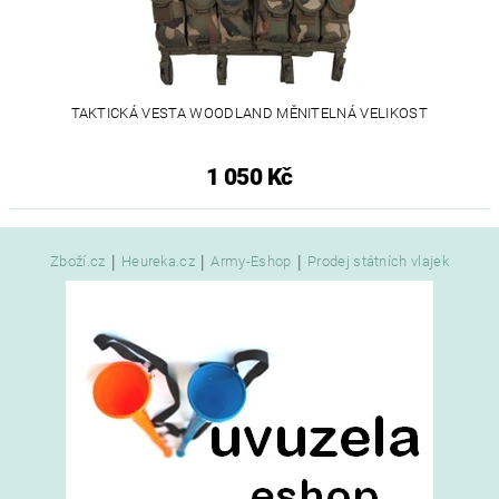
TAKTICKÁ VESTA WOODLAND MĚNITELNÁ VELIKOST
1 050 Kč
|
|
|
Zboží.cz
Heureka.cz
Army-Eshop
Prodej státních vlajek