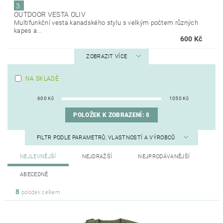
3.
OUTDOOR VESTA OLIV
Multifunkční vesta kanadského stylu s velkým počtem různých
kapes a...
600 Kč
ZOBRAZIT VÍCE
NA SKLADĚ
600
Kč
1050
Kč
POLOŽEK K ZOBRAZENÍ:
8
FILTR PODLE PARAMETRŮ, VLASTNOSTÍ A VÝROBCŮ
NEJLEVNĚJŠÍ
NEJDRAŽŠÍ
NEJPRODÁVANĚJŠÍ
ABECEDNĚ
8
položek celkem