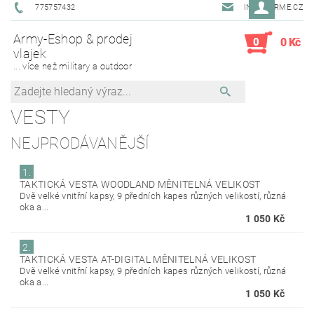
775757432
INFO@ARME.CZ
Army-Eshop & prodej
0
0 Kč
vlajek
... více než military a outdoor
VESTY
NEJPRODÁVANĚJŠÍ
1.
TAKTICKÁ VESTA WOODLAND MĚNITELNÁ VELIKOST
Dvě velké vnitřní kapsy, 9 předních kapes různých velikostí, různá
oka a...
1 050 Kč
2.
TAKTICKÁ VESTA AT-DIGITAL MĚNITELNÁ VELIKOST
Dvě velké vnitřní kapsy, 9 předních kapes různých velikostí, různá
oka a...
1 050 Kč