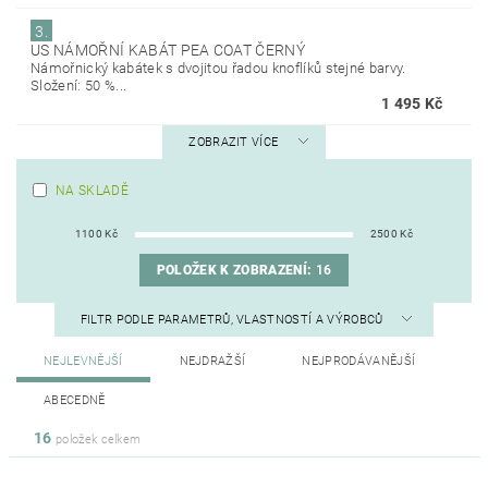
3.
US NÁMOŘNÍ KABÁT PEA COAT ČERNÝ
Námořnický kabátek s dvojitou řadou knoflíků stejné barvy.
Složení: 50 %...
1 495 Kč
ZOBRAZIT VÍCE
NA SKLADĚ
1100
Kč
2500
Kč
POLOŽEK K ZOBRAZENÍ:
16
FILTR PODLE PARAMETRŮ, VLASTNOSTÍ A VÝROBCŮ
NEJLEVNĚJŠÍ
NEJDRAŽŠÍ
NEJPRODÁVANĚJŠÍ
ABECEDNĚ
16
položek celkem