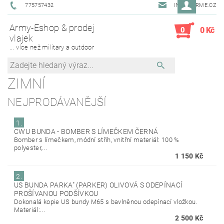
775757432
INFO@ARME.CZ
Army-Eshop & prodej
0
0 Kč
vlajek
... více než military a outdoor
ZIMNÍ
NEJPRODÁVANĚJŠÍ
1.
CWU BUNDA - BOMBER S LÍMEČKEM ČERNÁ
Bomber s límečkem, módní střih, vnitřní materiál: 100 %
polyester,...
1 150 Kč
2.
US BUNDA PARKA" (PARKER) OLIVOVÁ S ODEPÍNACÍ
PROŠÍVANOU PODŠÍVKOU
Dokonalá kopie US bundy M65 s bavlněnou odepínací vložkou.
Materiál:...
2 500 Kč