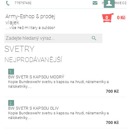
775757432
INFO@ARME.CZ
Army-Eshop & prodej
0
0 Kč
vlajek
... více než military a outdoor
SVETRY
NEJPRODÁVANĚJŠÍ
1.
BW SVETR S KAPSOU MODRÝ
Kopie Bundeswehr svetru s kapsou na hrudi, nárameníky a
náloketníky....
700 Kč
2.
BW SVETR S KAPSOU OLIV
Kopie Bundeswehr svetru s kapsou na hrudi, nárameníky a
náloketníky....
700 Kč