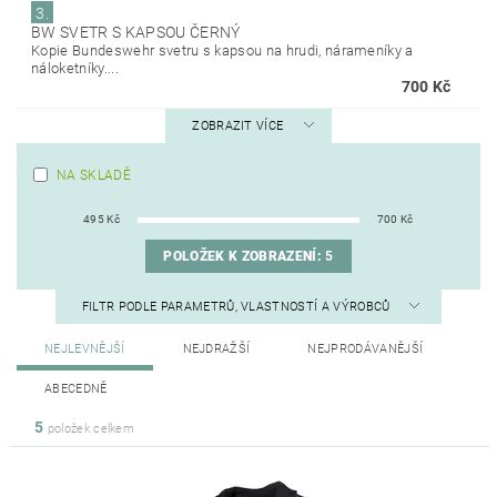
3.
BW SVETR S KAPSOU ČERNÝ
Kopie Bundeswehr svetru s kapsou na hrudi, nárameníky a
náloketníky....
700 Kč
ZOBRAZIT VÍCE
NA SKLADĚ
495
Kč
700
Kč
POLOŽEK K ZOBRAZENÍ:
5
FILTR PODLE PARAMETRŮ, VLASTNOSTÍ A VÝROBCŮ
NEJLEVNĚJŠÍ
NEJDRAŽŠÍ
NEJPRODÁVANĚJŠÍ
ABECEDNĚ
5
položek celkem