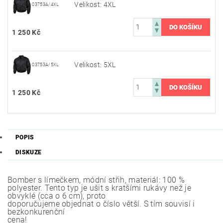
Velikost: 4XL
03753A/4XL
1 250 Kč
Velikost: 5XL
03753A/5XL
1 250 Kč
POPIS
DISKUZE
Bomber s límečkem, módní střih, materiál: 100 %
polyester. Tento typ je ušit s kratšími rukávy než je
obvyklé (cca o 6 cm), proto
doporučujeme objednat o číslo větší. S tím souvisí i
bezkonkurenční
cena!