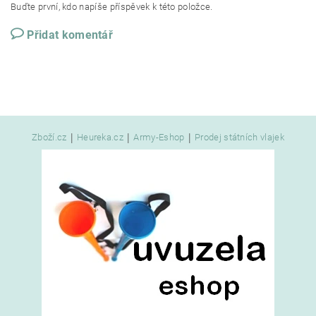
Buďte první, kdo napíše příspěvek k této položce.
Přidat komentář
|
|
|
Zboží.cz
Heureka.cz
Army-Eshop
Prodej státních vlajek