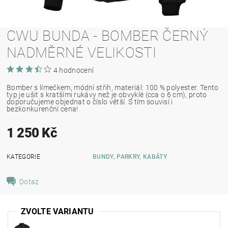
CWU BUNDA - BOMBER ČERNÝ
NADMĚRNÉ VELIKOSTI
4 hodnocení
Bomber s límečkem, módní střih, materiál: 100 % polyester. Tento
typ je ušit s kratšími rukávy než je obvyklé (cca o 6 cm), proto
doporučujeme objednat o číslo větší. S tím souvisí i
bezkonkurenční cena!
1 250 Kč
KATEGORIE
BUNDY, PARKRY, KABÁTY
Dotaz
ZVOLTE VARIANTU