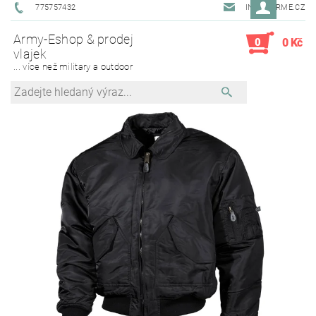
775757432
INFO@ARME.CZ
Army-Eshop & prodej
0
0 Kč
vlajek
... více než military a outdoor