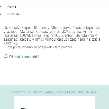
POPIS
DISKUZE
Dokonalá kopie US bundy M65 s bavlněnou odepínací
vložkou. Materiál: 65%polyester, 35%bavlna, vnitřní
materiál 100%bavlna, výplň 100%nylon. Bunda má 4
zapínací kapsy, v límci všitou kapuci zapínání na zip a
knoflíky.
Buďte první, kdo napíše příspěvek k této položce.
Přidat komentář
|
|
|
Zboží.cz
Heureka.cz
Army-Eshop
Prodej státních vlajek