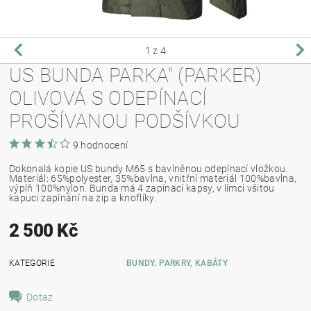
1
z 4
US BUNDA PARKA" (PARKER)
OLIVOVÁ S ODEPÍNACÍ
PROŠÍVANOU PODŠÍVKOU
9 hodnocení
Dokonalá kopie US bundy M65 s bavlněnou odepínací vložkou.
Materiál: 65%polyester, 35%bavlna, vnitřní materiál 100%bavlna,
výplň 100%nylon. Bunda má 4 zapínací kapsy, v límci všitou
kapuci zapínání na zip a knoflíky.
2 500 Kč
KATEGORIE
BUNDY, PARKRY, KABÁTY
Dotaz