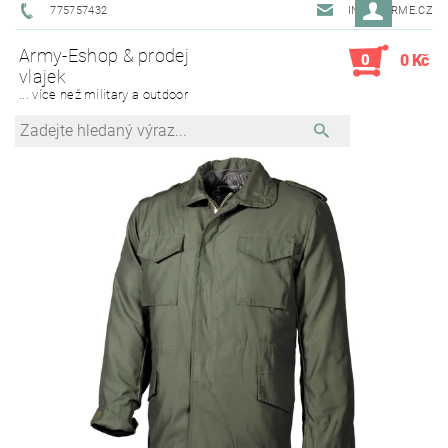
775757432
INFO@ARME.CZ
Army-Eshop & prodej
0
0 Kč
vlajek
... více než military a outdoor