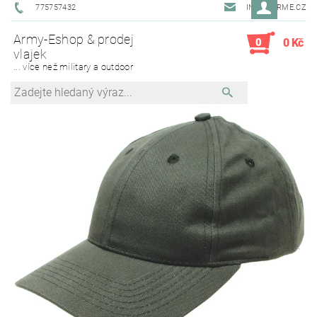
775757432
INFO@ARME.CZ
Army-Eshop & prodej
0
0 Kč
vlajek
... více než military a outdoor