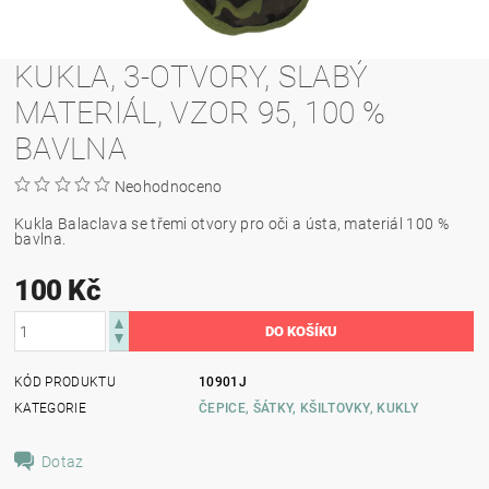
KUKLA, 3-OTVORY, SLABÝ
MATERIÁL, VZOR 95, 100 %
BAVLNA
Neohodnoceno
Kukla Balaclava se třemi otvory pro oči a ústa, materiál 100 %
bavlna.
100 Kč
KÓD PRODUKTU
10901J
KATEGORIE
ČEPICE, ŠÁTKY, KŠILTOVKY, KUKLY
Dotaz