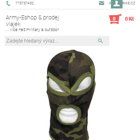
775757432
INFO@ARME.CZ
Army-Eshop & prodej
0
0 Kč
vlajek
... více než military a outdoor