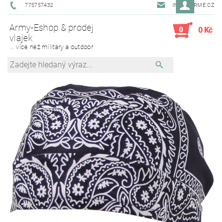
775757432
INFO@ARME.CZ
Army-Eshop & prodej
0
0 Kč
vlajek
... více než military a outdoor