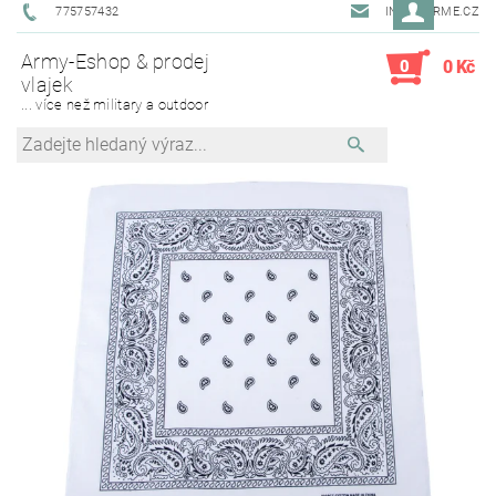
775757432
INFO@ARME.CZ
Army-Eshop & prodej
0
0 Kč
vlajek
... více než military a outdoor