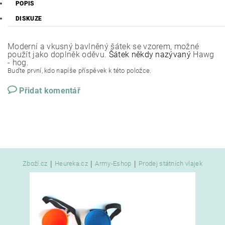
POPIS
DISKUZE
Moderní a vkusný bavlněný šátek se vzorem, možné
použít jako doplněk oděvu.
Šátek někdy nazývaný
Hawg
- hog.
Buďte první, kdo napíše příspěvek k této položce.
Přidat komentář
|
|
|
Zboží.cz
Heureka.cz
Army-Eshop
Prodej státních vlajek