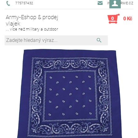
775757432
INFO@ARME.CZ
Army-Eshop & prodej
0
0 Kč
vlajek
... více než military a outdoor