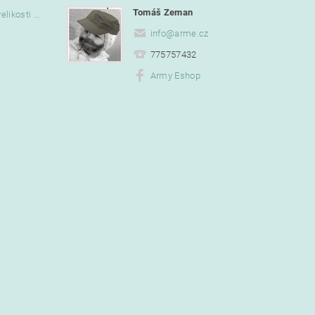
Tomáš Zeman
Vlajka Bob Marley o velikosti 90 x 150 cm
info
@
arme.cz
775757432
Army Eshop