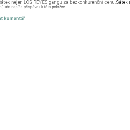
šátek nejen LOS REYES gangu za bezkonkurenční cenu.
Šátek
í, kdo napíše příspěvek k této položce.
at komentář