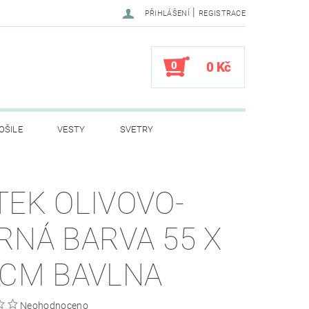
|
PŘIHLÁŠENÍ
REGISTRACE
0
0 Kč
OŠILE
VESTY
SVETRY
LY
DĚTSKÉ OBLEČENÍ
TEK OLIVOVO-
VÍ PRO SPANÍ
STANY
RNÁ BARVA 55 X
A
HELMY
PSÍ ZNÁMKY DOG TAG
 CM BAVLNA
PRODEJ
KONTAKTY
Neohodnoceno