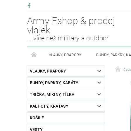
Army-Eshop & prodej
vlajek
... více než military a outdoor
VLAJKY, PRAPORY
BUNDY, PARKRY, K
KALHOTY, SUKNĚ
PLÁŠTĚNKY, ODĚVY DO DEŠ
Čepic
VLAJKY, PRAPORY
BUNDY, PARKRY, KABÁTY
OPASKY, PÁSKY, ŠLE
PŘEŽITÍ
KEMPING
TRIČKA, MIKINY, TÍLKA
PURE TRASH OBLEČENÍ
BOTY, OBUV
SV
KALHOTY, KRAŤASY
AKCE MĚSÍCE
FAN SHOP
OSTATNÍ - RŮ
KOŠILE
VESTY