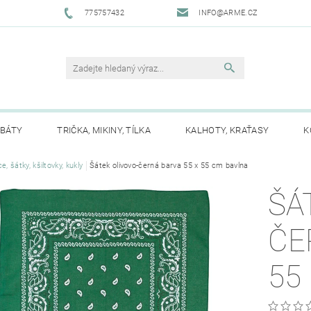
775757432
INFO@ARME.CZ
ABÁTY
TRIČKA, MIKINY, TÍLKA
KALHOTY, KRAŤASY
K
TĚ
e, šátky, kšiltovky, kukly
ČEPICE, ŠÁTKY, KŠILTOVKY, KUKLY
Šátek olivovo-černá barva 55 x 55 cm bavlna
RUKAVICE
ŠÁ
ŠÁ
BATOHY, KABELKY, TAŠKY
SECURITY
PŘÍSLUŠENST
ČE
ÍTIDLA, SVÍTILNY, SVĚTLA
NOŽE
POUTA
VUVUZEL
55
ZNÉ
PRO MOTORKÁŘE
NÁŠIVKY
PLACKY
VÝ