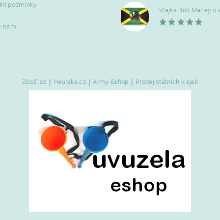
ní podmínky
|
e nám
|
|
|
Zboží.cz
Heureka.cz
Army-Eshop
Prodej státních vlajek