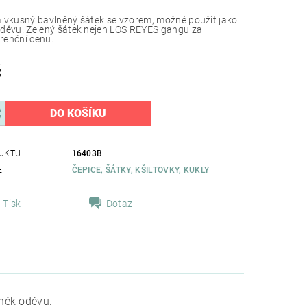
 vkusný bavlněný šátek se vzorem, možné použít jako
děvu. Zelený šátek nejen LOS REYES gangu za
renční cenu.
č
UKTU
16403B
E
ČEPICE, ŠÁTKY, KŠILTOVKY, KUKLY
Tisk
Dotaz
něk oděvu.