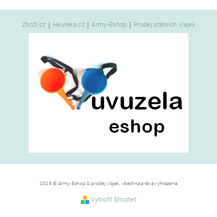
|
|
|
Zboží.cz
Heureka.cz
Army-Eshop
Prodej státních vlajek
2026 © Army-Eshop & prodej vlajek, všechna práva vyhrazena
Vytvořil Shoptet