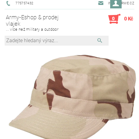
775757432
INFO@ARME.CZ
Army-Eshop & prodej
0
0 Kč
vlajek
... více než military a outdoor