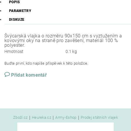
POPIS
PARAMETRY
DISKUZE
Švýcarská vlajka o rozměru 90x150 cm s vyztužením a
kovovými oky na straně pro zavěšení, materiál 100 %
polyester.
Hmotnost
0.1 kg
Buďte první, kdo napíše příspěvek k této položce.
Přidat komentář
|
|
|
Zboží.cz
Heureka.cz
Army-Eshop
Prodej státních vlajek