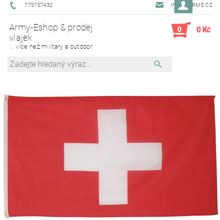
775757432
INFO@ARME.CZ
Army-Eshop & prodej
0
0 Kč
vlajek
... více než military a outdoor