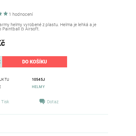
1 hodnocení
army helmy vyrobené z plastu. Helma je lehká a je
Paintball či Airsoft.
Kč
UKTU
10545J
E
HELMY
Tisk
Dotaz