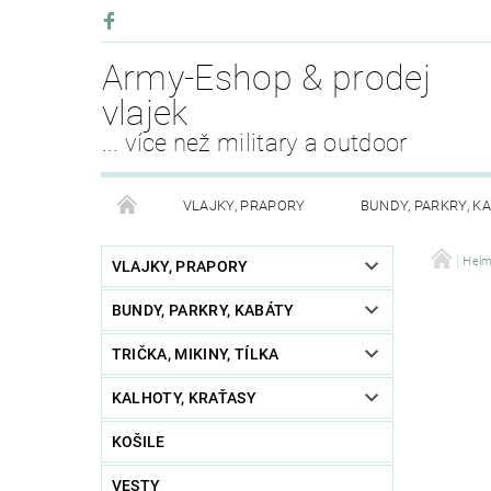
Army-Eshop & prodej
vlajek
... více než military a outdoor
VLAJKY, PRAPORY
BUNDY, PARKRY, K
KALHOTY, SUKNĚ
PLÁŠTĚNKY, ODĚVY DO DEŠ
Hel
VLAJKY, PRAPORY
BUNDY, PARKRY, KABÁTY
OPASKY, PÁSKY, ŠLE
PŘEŽITÍ
KEMPING
TRIČKA, MIKINY, TÍLKA
PURE TRASH OBLEČENÍ
BOTY, OBUV
SV
KALHOTY, KRAŤASY
AKCE MĚSÍCE
FAN SHOP
OSTATNÍ - RŮ
KOŠILE
VESTY