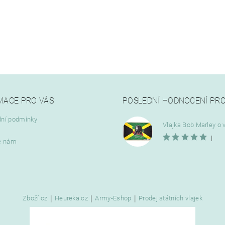
MACE PRO VÁS
POSLEDNÍ HODNOCENÍ PR
ní podmínky
|
e nám
|
|
|
Zboží.cz
Heureka.cz
Army-Eshop
Prodej státních vlajek