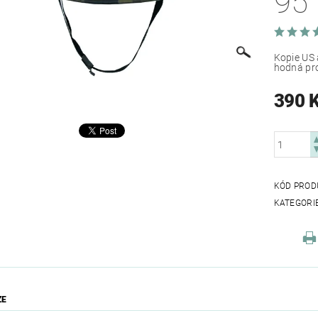
95
Kopie US 
hodná pro 
390 
KÓD PROD
KATEGORI
ZE