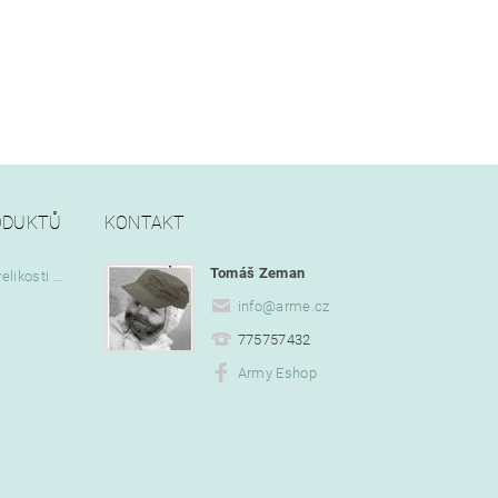
ODUKTŮ
KONTAKT
Tomáš Zeman
Vlajka Bob Marley o velikosti 90 x 150 cm
info
@
arme.cz
775757432
Army Eshop