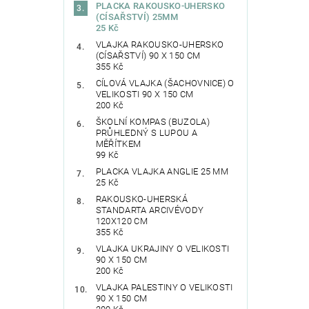
PLACKA RAKOUSKO-UHERSKO
(CÍSAŘSTVÍ) 25MM
25 Kč
VLAJKA RAKOUSKO-UHERSKO
(CÍSAŘSTVÍ) 90 X 150 CM
355 Kč
CÍLOVÁ VLAJKA (ŠACHOVNICE) O
VELIKOSTI 90 X 150 CM
200 Kč
ŠKOLNÍ KOMPAS (BUZOLA)
PRŮHLEDNÝ S LUPOU A
MĚŘÍTKEM
99 Kč
PLACKA VLAJKA ANGLIE 25 MM
25 Kč
RAKOUSKO-UHERSKÁ
STANDARTA ARCIVÉVODY
120X120 CM
355 Kč
VLAJKA UKRAJINY O VELIKOSTI
90 X 150 CM
200 Kč
VLAJKA PALESTINY O VELIKOSTI
90 X 150 CM