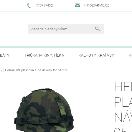
775757432
INFO@ARME.CZ
ABÁTY
TRIČKA, MIKINY, TÍLKA
KALHOTY, KRAŤASY
K
TĚ
my
Helma US plastová s návlekem CZ vzor 95
ČEPICE, ŠÁTKY, KŠILTOVKY, KUKLY
RUKAVICE
ŠÁ
HE
BATOHY, KABELKY, TAŠKY
SECURITY
PŘÍSLUŠENST
PL
ÍTIDLA, SVÍTILNY, SVĚTLA
NOŽE
POUTA
VUVUZEL
NÁ
ZNÉ
PRO MOTORKÁŘE
NÁŠIVKY
PLACKY
VÝ