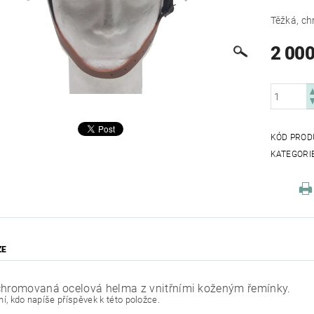
Těžká, ch
2 000
KÓD PROD
KATEGORI
ZE
chromovaná ocelová helma z vnitřními koženým řemínky.
í, kdo napíše příspěvek k této položce.