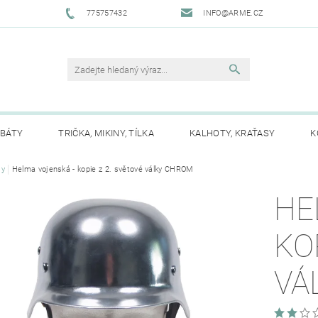
775757432
INFO@ARME.CZ
ABÁTY
TRIČKA, MIKINY, TÍLKA
KALHOTY, KRAŤASY
K
TĚ
my
Helma vojenská - kopie z 2. světové války CHROM
ČEPICE, ŠÁTKY, KŠILTOVKY, KUKLY
RUKAVICE
ŠÁ
HE
BATOHY, KABELKY, TAŠKY
SECURITY
PŘÍSLUŠENST
KO
ÍTIDLA, SVÍTILNY, SVĚTLA
NOŽE
POUTA
VUVUZEL
VÁ
ZNÉ
PRO MOTORKÁŘE
NÁŠIVKY
PLACKY
VÝ