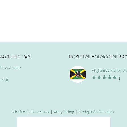
MACE PRO VÁS
POSLEDNÍ HODNOCENÍ PR
ní podmínky
|
e nám
|
|
|
Zboží.cz
Heureka.cz
Army-Eshop
Prodej státních vlajek