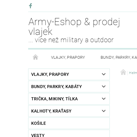
Army-Eshop & prodej
vlajek
... více než military a outdoor
VLAJKY, PRAPORY
BUNDY, PARKRY, K
KALHOTY, SUKNĚ
PLÁŠTĚNKY, ODĚVY DO DEŠ
Hel
VLAJKY, PRAPORY
BUNDY, PARKRY, KABÁTY
OPASKY, PÁSKY, ŠLE
PŘEŽITÍ
KEMPING
TRIČKA, MIKINY, TÍLKA
PURE TRASH OBLEČENÍ
BOTY, OBUV
SV
KALHOTY, KRAŤASY
AKCE MĚSÍCE
FAN SHOP
OSTATNÍ - RŮ
KOŠILE
VESTY