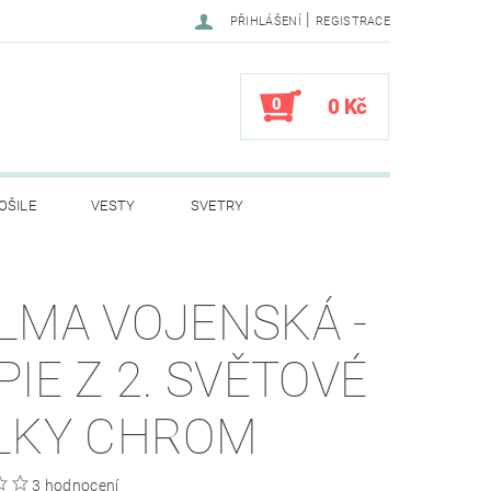
|
PŘIHLÁŠENÍ
REGISTRACE
0
0 Kč
OŠILE
VESTY
SVETRY
LY
DĚTSKÉ OBLEČENÍ
LMA VOJENSKÁ -
VÍ PRO SPANÍ
STANY
PIE Z 2. SVĚTOVÉ
A
HELMY
PSÍ ZNÁMKY DOG TAG
LKY CHROM
PRODEJ
KONTAKTY
3 hodnocení