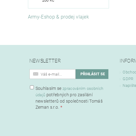
200 Kč
Army-Eshop & prodej vlajek
NEWSLETTER
INFOR
Obchod
GDPR
Napišt
Souhlasím se
zpracováním osobních
potřebných pro zasílání
údajů
newsletterů od společnosti Tomáš
Zeman s.r.o.