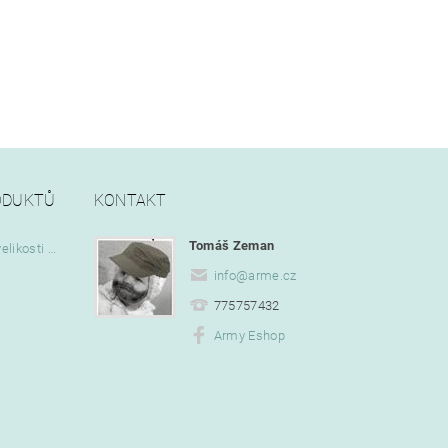
ODUKTŮ
KONTAKT
Tomáš Zeman
Vlajka Bob Marley o velikosti 90 x 150 cm
info
@
arme.cz
775757432
Army Eshop