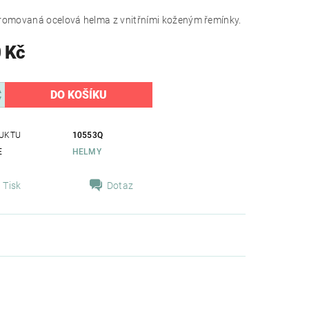
romovaná ocelová helma z vnitřními koženým řemínky.
 Kč
UKTU
10553Q
E
HELMY
Tisk
Dotaz