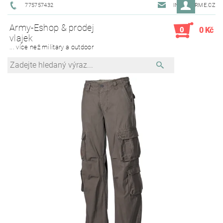
775757432
INFO@ARME.CZ
Army-Eshop & prodej
0
0 Kč
vlajek
... více než military a outdoor