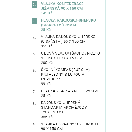
VLAJKA KONFEDERACE -
JIŽANSKÁ 90 X 150 CM
145 Kč
PLACKA RAKOUSKO-UHERSKO
(CÍSAŘSTVÍ) 25MM
25 Kč
VLAJKA RAKOUSKO-UHERSKO
(CÍSAŘSTVÍ) 90 X 150 CM
355 Kč
CÍLOVÁ VLAJKA (ŠACHOVNICE) O
VELIKOSTI 90 X 150 CM
200 Kč
ŠKOLNÍ KOMPAS (BUZOLA)
PRŮHLEDNÝ S LUPOU A
MĚŘÍTKEM
99 Kč
PLACKA VLAJKA ANGLIE 25 MM
25 Kč
RAKOUSKO-UHERSKÁ
STANDARTA ARCIVÉVODY
120X120 CM
355 Kč
VLAJKA UKRAJINY O VELIKOSTI
90 X 150 CM