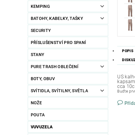
KEMPING
BATOHY, KABELKY, TAŠKY
SECURITY
PŘÍSLUŠENSTVÍ PRO SPANÍ
POPIS
STANY
DISKU
PURE TRASH OBLEČENÍ
US kalh
BOTY, OBUV
kapsami
cca 10c
SVÍTIDLA, SVÍTILNY, SVĚTLA
Buďte prvn
NOŽE
Přid
POUTA
VUVUZELA