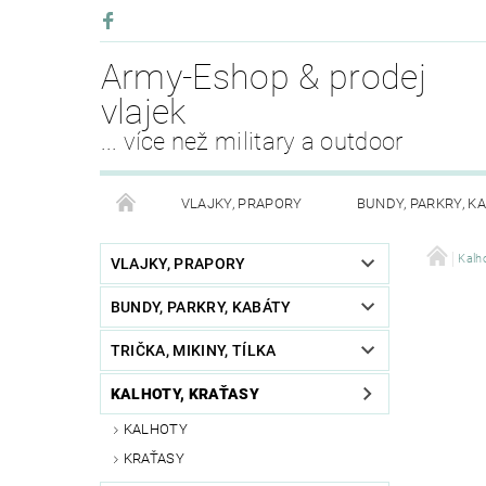
Army-Eshop & prodej
vlajek
... více než military a outdoor
VLAJKY, PRAPORY
BUNDY, PARKRY, K
KALHOTY, SUKNĚ
PLÁŠTĚNKY, ODĚVY DO DEŠ
Kalho
VLAJKY, PRAPORY
BUNDY, PARKRY, KABÁTY
OPASKY, PÁSKY, ŠLE
PŘEŽITÍ
KEMPING
TRIČKA, MIKINY, TÍLKA
PURE TRASH OBLEČENÍ
BOTY, OBUV
SV
KALHOTY, KRAŤASY
KALHOTY
AKCE MĚSÍCE
FAN SHOP
OSTATNÍ - RŮ
KRAŤASY