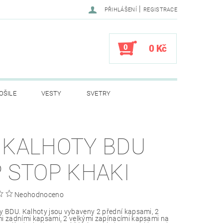
|
PŘIHLÁŠENÍ
REGISTRACE
0
0 Kč
OŠILE
VESTY
SVETRY
LY
DĚTSKÉ OBLEČENÍ
 KALHOTY BDU
VÍ PRO SPANÍ
STANY
P STOP KHAKI
A
HELMY
PSÍ ZNÁMKY DOG TAG
Neohodnoceno
PRODEJ
KONTAKTY
y BDU. Kalhoty jsou vybaveny 2 přední kapsami, 2
i zadními kapsami, 2 velkými zapínacími kapsami na