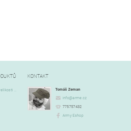
ODUKTŮ
KONTAKT
Tomáš Zeman
Vlajka Bob Marley o velikosti 90 x 150 cm
info
@
arme.cz
775757432
Army Eshop