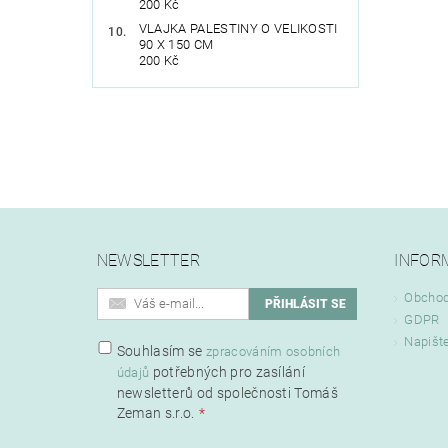
200 Kč
VLAJKA PALESTINY O VELIKOSTI
90 X 150 CM
200 Kč
NEWSLETTER
INFOR
Obchod
GDPR
Napišt
Souhlasím se
zpracováním osobních
potřebných pro zasílání
údajů
newsletterů od společnosti Tomáš
Zeman s.r.o.