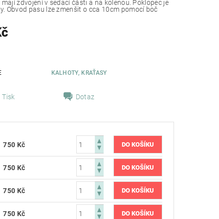
 mají zdvojení v sedací části a na kolenou. Poklopec je
ky. Obvod pasu lze zmenšit o cca 10cm pomocí boč
Kč
E
KALHOTY, KRAŤASY
Tisk
Dotaz
750 Kč
750 Kč
750 Kč
750 Kč