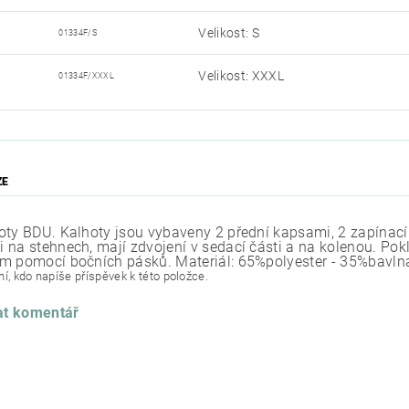
Velikost: S
01334F/S
Velikost: XXXL
01334F/XXXL
ZE
oty BDU. Kalhoty jsou vybaveny 2 přední kapsami, 2 zapínac
 na stehnech, mají zdvojení v sedací části a na kolenou. Pok
m pomocí bočních pásků. Materiál: 65%polyester - 35%bavlna p
í, kdo napíše příspěvek k této položce.
at komentář