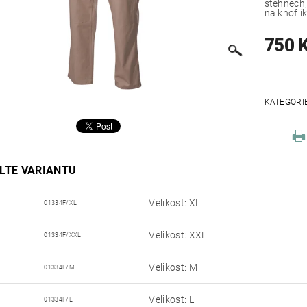
stehnech,
na knoflí
750 
KATEGORI
LTE VARIANTU
Velikost: XL
01334F/XL
Velikost: XXL
01334F/XXL
Velikost: M
01334F/M
Velikost: L
01334F/L