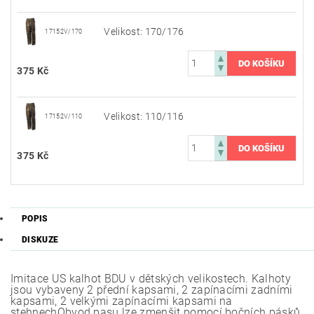
Velikost: 170/176
17152V/170
375 Kč
Velikost: 110/116
17152V/110
375 Kč
POPIS
DISKUZE
Imitace US kalhot BDU v dětských velikostech. Kalhoty
jsou vybaveny 2 přední kapsami, 2 zapínacími zadními
kapsami, 2 velkými zapínacími kapsami na
stehnechObvod pasu lze zmenšit pomocí bočních pásků.