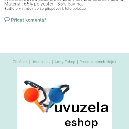
Materiál: 65% polyester - 35% bavlna.
Buďte první, kdo napíše příspěvek k této položce.
Přidat komentář
|
|
|
Zboží.cz
Heureka.cz
Army-Eshop
Prodej státních vlajek