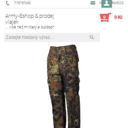
775757432
INFO@ARME.CZ
Army-Eshop & prodej
0
0 Kč
vlajek
... více než military a outdoor