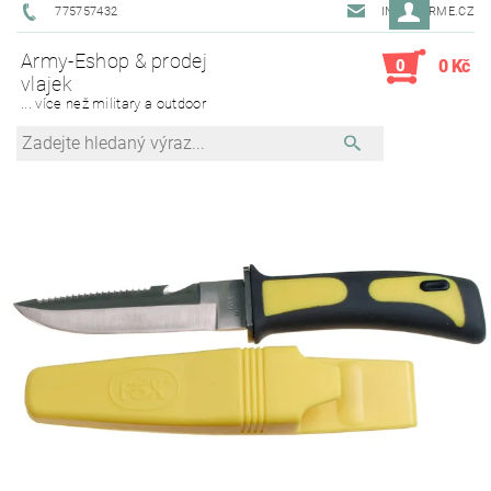
775757432
INFO@ARME.CZ
Army-Eshop & prodej
0
0 Kč
vlajek
... více než military a outdoor