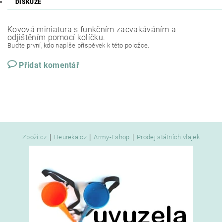
DISKUZE
Kovová miniatura s funkčním zacvakáváním a
odjištěním pomocí kolíčku.
Buďte první, kdo napíše příspěvek k této položce.
Přidat komentář
|
|
|
Zboží.cz
Heureka.cz
Army-Eshop
Prodej státních vlajek