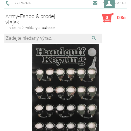
775757432
INFO@ARME.CZ
Army-Eshop & prodej
0
0 Kč
vlajek
... více než military a outdoor