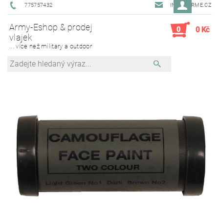
775757432
INFO@ARME.CZ
Army-Eshop & prodej
0
0 Kč
vlajek
... více než military a outdoor