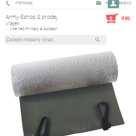
775757432
INFO@ARME.CZ
Army-Eshop & prodej
0
0 Kč
vlajek
... více než military a outdoor