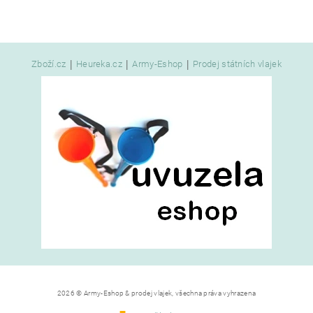
|
|
|
Zboží.cz
Heureka.cz
Army-Eshop
Prodej státních vlajek
2026 © Army-Eshop & prodej vlajek, všechna práva vyhrazena