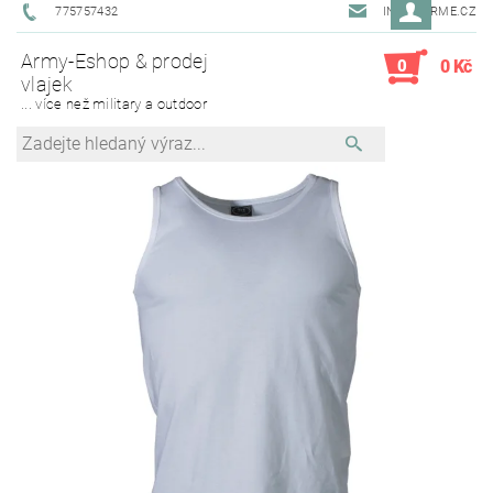
775757432
INFO@ARME.CZ
Army-Eshop & prodej
0
0 Kč
vlajek
... více než military a outdoor