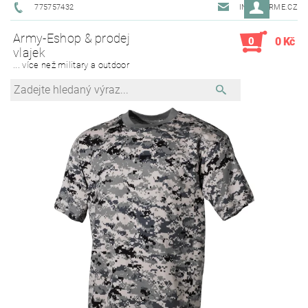
775757432
INFO@ARME.CZ
Army-Eshop & prodej
0
0 Kč
vlajek
... více než military a outdoor