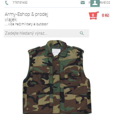
775757432
INFO@ARME.CZ
Army-Eshop & prodej
0
0 Kč
vlajek
... více než military a outdoor