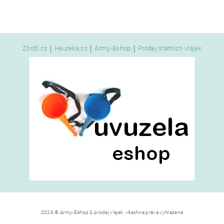
|
|
|
Zboží.cz
Heureka.cz
Army-Eshop
Prodej státních vlajek
2026 © Army-Eshop & prodej vlajek, všechna práva vyhrazena