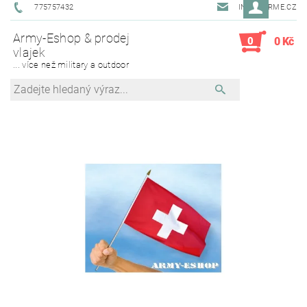
775757432
INFO@ARME.CZ
Army-Eshop & prodej
0
0 Kč
vlajek
... více než military a outdoor