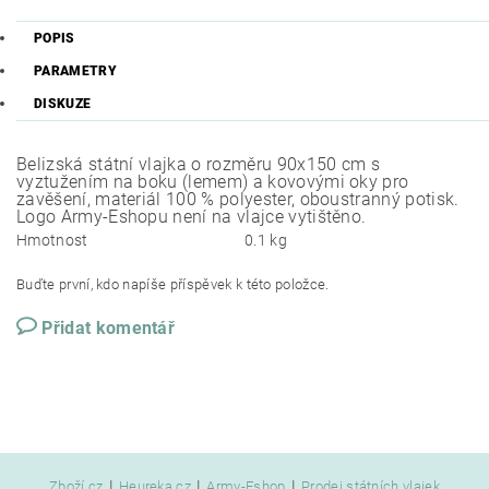
POPIS
PARAMETRY
DISKUZE
Belizská státní vlajka o rozměru 90x150 cm s
vyztužením na boku (lemem) a kovovými oky pro
zavěšení, materiál 100 % polyester, oboustranný potisk.
Logo Army-Eshopu není na vlajce vytištěno.
Hmotnost
0.1 kg
Buďte první, kdo napíše příspěvek k této položce.
Přidat komentář
|
|
|
Zboží.cz
Heureka.cz
Army-Eshop
Prodej státních vlajek