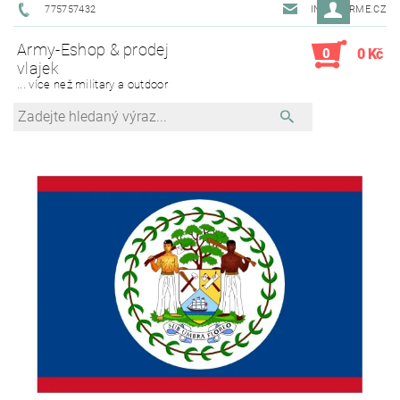
775757432
INFO@ARME.CZ
Army-Eshop & prodej
0
0 Kč
vlajek
... více než military a outdoor