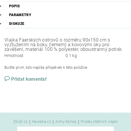
POPIS
PARAMETRY
DISKUZE
Vlajka Faerských ostrovů o rozměru 90x150 cm s
vyztužením na boku (lemem) a kovovými oky pro
zavěšení, materiál 100 % polyester, oboustranný potisk.
Hmotnost
0.1 kg
Buďte první, kdo napíše příspěvek k této položce.
Přidat komentář
|
|
|
Zboží.cz
Heureka.cz
Army-Eshop
Prodej státních vlajek