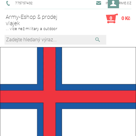
775757432
INFO@ARME.CZ
Army-Eshop & prodej
0
0 Kč
vlajek
... více než military a outdoor