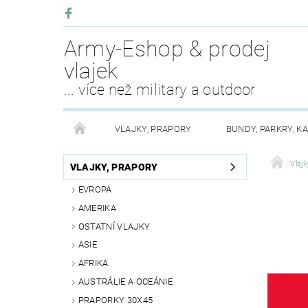
Army-Eshop & prodej
vlajek
... více než military a outdoor
VLAJKY, PRAPORY
BUNDY, PARKRY, K
KALHOTY, SUKNĚ
PLÁŠTĚNKY, ODĚVY DO DEŠ
Vlajk
VLAJKY, PRAPORY
EVROPA
OPASKY, PÁSKY, ŠLE
PŘEŽITÍ
KEMPING
AMERIKA
OSTATNÍ VLAJKY
PURE TRASH OBLEČENÍ
BOTY, OBUV
SV
ASIE
AFRIKA
AKCE MĚSÍCE
FAN SHOP
OSTATNÍ - RŮ
AUSTRÁLIE A OCEÁNIE
PRAPORKY 30X45