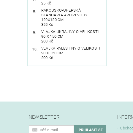
25 Kč
RAKOUSKO-UHERSKÁ
STANDARTA ARCIVÉVODY
120X120 CM
355 Kč
VLAJKA UKRAJINY O VELIKOSTI
90 X 150 CM
200 Kč
VLAJKA PALESTINY O VELIKOSTI
90 X 150 CM
200 Kč
NEWSLETTER
INFOR
Obchod