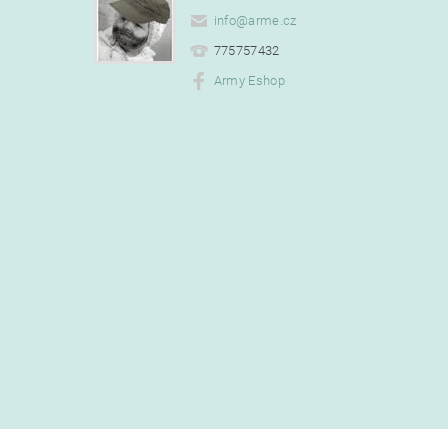
info
@
arme.cz
775757432
Army Eshop