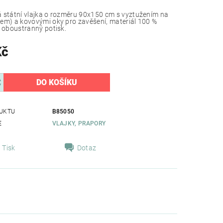
 státní vlajka o rozměru 90x150 cm s vyztužením na
em) a kovovými oky pro zavěšení, materiál 100 %
, oboustranný potisk.
Kč
UKTU
B85050
E
VLAJKY, PRAPORY
Tisk
Dotaz