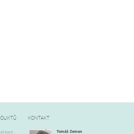
ODUKTŮ
KONTAKT
Tomáš Zeman
Vlajka Bob Marley o velikosti 90 x 150 cm