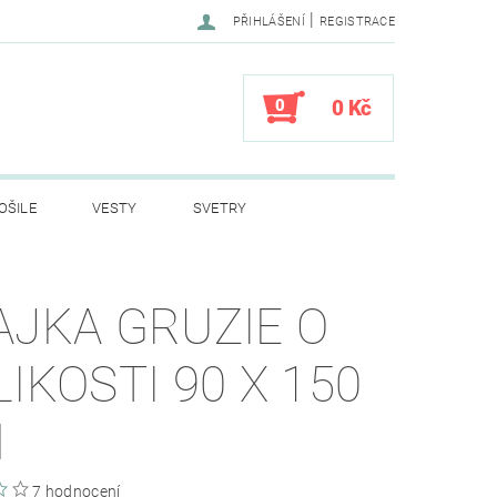
|
PŘIHLÁŠENÍ
REGISTRACE
0
0 Kč
OŠILE
VESTY
SVETRY
LY
DĚTSKÉ OBLEČENÍ
AJKA GRUZIE O
VÍ PRO SPANÍ
STANY
LIKOSTI 90 X 150
A
HELMY
PSÍ ZNÁMKY DOG TAG
M
PRODEJ
KONTAKTY
7 hodnocení