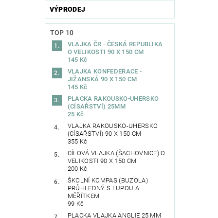
VÝPRODEJ
TOP 10
VLAJKA ČR - ČESKÁ REPUBLIKA
O VELIKOSTI 90 X 150 CM
145 Kč
VLAJKA KONFEDERACE -
JIŽANSKÁ 90 X 150 CM
145 Kč
PLACKA RAKOUSKO-UHERSKO
(CÍSAŘSTVÍ) 25MM
25 Kč
VLAJKA RAKOUSKO-UHERSKO
(CÍSAŘSTVÍ) 90 X 150 CM
355 Kč
CÍLOVÁ VLAJKA (ŠACHOVNICE) O
VELIKOSTI 90 X 150 CM
200 Kč
ŠKOLNÍ KOMPAS (BUZOLA)
PRŮHLEDNÝ S LUPOU A
MĚŘÍTKEM
99 Kč
PLACKA VLAJKA ANGLIE 25 MM