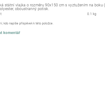
ká státní vlajka o rozměru 90x150 cm s vyztužením na boku 
olyester, oboustranný potisk.
t
0.1 kg
í, kdo napíše příspěvek k této položce.
at komentář