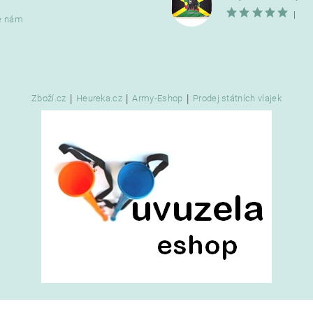
|
e nám
|
|
|
Zboží.cz
Heureka.cz
Army-Eshop
Prodej státních vlajek