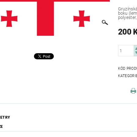
Gruzínská
boku (lem
polyester
200 
KÓD PROD
KATEGORI
ETRY
ZE