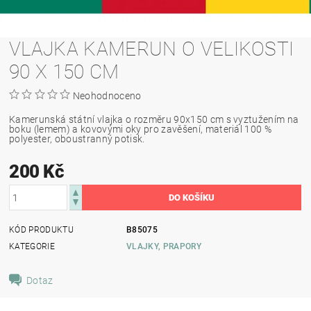
VLAJKA KAMERUN O VELIKOSTI
90 X 150 CM
Neohodnoceno
Kamerunská státní vlajka o rozměru 90x150 cm s vyztužením na
boku (lemem) a kovovými oky pro zavěšení, materiál 100 %
polyester, oboustranný potisk.
200 Kč
KÓD PRODUKTU
B85075
KATEGORIE
VLAJKY, PRAPORY
Dotaz