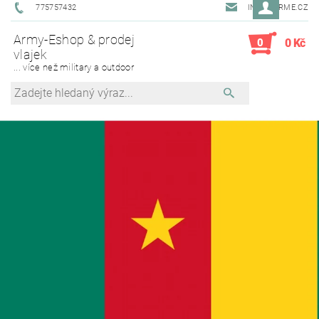
775757432
INFO@ARME.CZ
Army-Eshop & prodej
0
0 Kč
vlajek
... více než military a outdoor