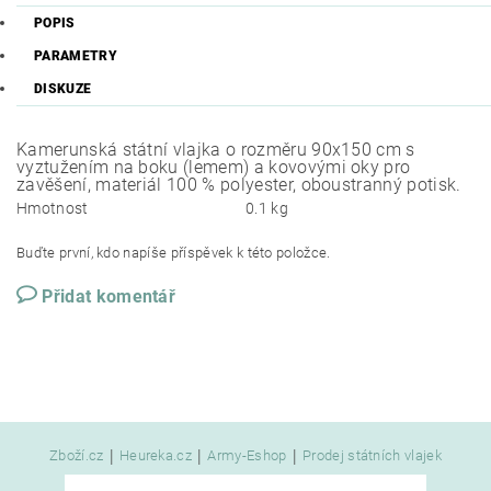
POPIS
PARAMETRY
DISKUZE
Kamerunská státní vlajka o rozměru 90x150 cm s
vyztužením na boku (lemem) a kovovými oky pro
zavěšení, materiál 100 % polyester, oboustranný potisk.
Hmotnost
0.1 kg
Buďte první, kdo napíše příspěvek k této položce.
Přidat komentář
|
|
|
Zboží.cz
Heureka.cz
Army-Eshop
Prodej státních vlajek