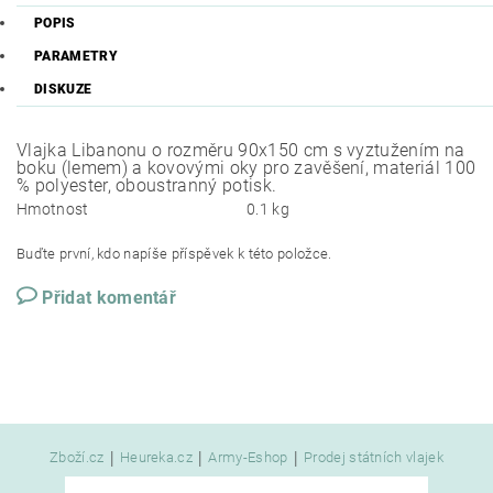
POPIS
PARAMETRY
DISKUZE
Vlajka Libanonu o rozměru 90x150 cm s vyztužením na
boku (lemem) a kovovými oky pro zavěšení, materiál 100
% polyester, oboustranný potisk.
Hmotnost
0.1 kg
Buďte první, kdo napíše příspěvek k této položce.
Přidat komentář
|
|
|
Zboží.cz
Heureka.cz
Army-Eshop
Prodej státních vlajek