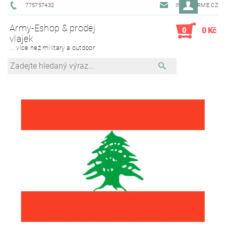
775757432
INFO@ARME.CZ
Army-Eshop & prodej
0
0 Kč
vlajek
... více než military a outdoor