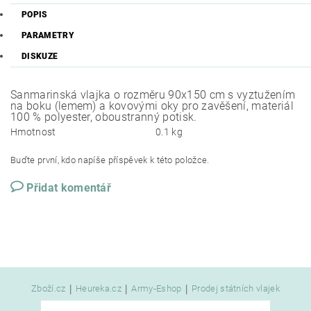
POPIS
PARAMETRY
DISKUZE
Sanmarinská vlajka o rozměru 90x150 cm s vyztužením
na boku (lemem) a kovovými oky pro zavěšení, materiál
100 % polyester, oboustranný potisk.
Hmotnost
0.1 kg
Buďte první, kdo napíše příspěvek k této položce.
Přidat komentář
|
|
|
Zboží.cz
Heureka.cz
Army-Eshop
Prodej státních vlajek