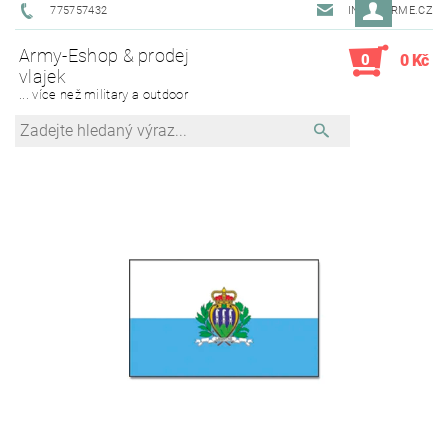
775757432
INFO@ARME.CZ
Army-Eshop & prodej
0
0 Kč
vlajek
... více než military a outdoor