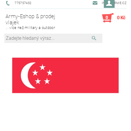
775757432
INFO@ARME.CZ
Army-Eshop & prodej
0
0 Kč
vlajek
... více než military a outdoor