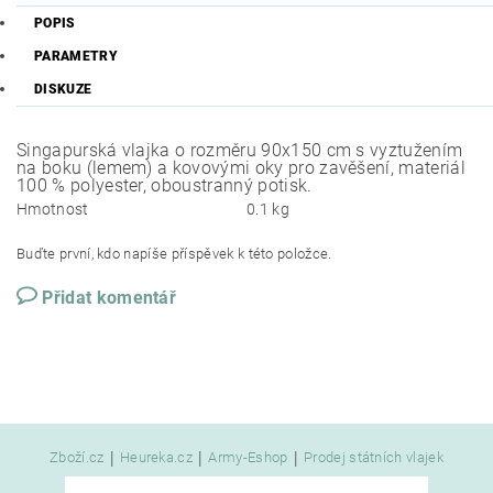
POPIS
PARAMETRY
DISKUZE
Singapurská vlajka o rozměru 90x150 cm s vyztužením
na boku (lemem) a kovovými oky pro zavěšení, materiál
100 % polyester, oboustranný potisk.
Hmotnost
0.1 kg
Buďte první, kdo napíše příspěvek k této položce.
Přidat komentář
|
|
|
Zboží.cz
Heureka.cz
Army-Eshop
Prodej státních vlajek