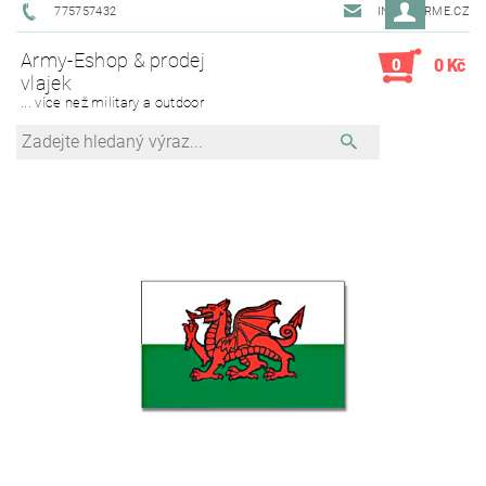
775757432
INFO@ARME.CZ
Army-Eshop & prodej
0
0 Kč
vlajek
... více než military a outdoor