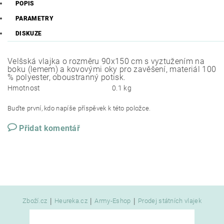
POPIS
PARAMETRY
DISKUZE
Velšská vlajka o rozměru 90x150 cm s vyztužením na
boku (lemem) a kovovými oky pro zavěšení, materiál 100
% polyester, oboustranný potisk.
Hmotnost
0.1 kg
Buďte první, kdo napíše příspěvek k této položce.
Přidat komentář
|
|
|
Zboží.cz
Heureka.cz
Army-Eshop
Prodej státních vlajek