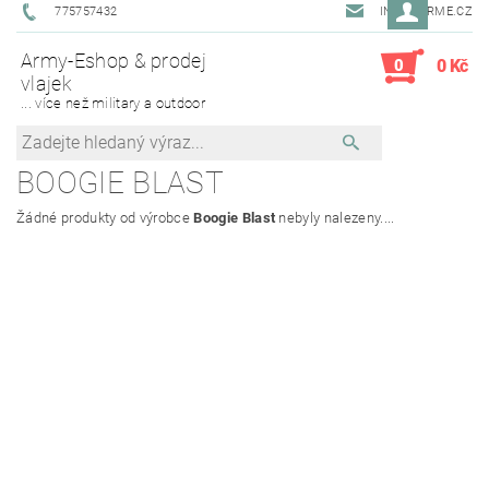
775757432
INFO@ARME.CZ
Army-Eshop & prodej
0
0 Kč
vlajek
... více než military a outdoor
BOOGIE BLAST
Žádné produkty od výrobce
Boogie Blast
nebyly nalezeny....